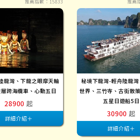
推薦指數：15833
推薦指
陸龍灣、下龍之眼摩天輪
秘境下龍灣-輕舟陸龍灣
雙層跨海纜車、心動五日
世界、三竹寺、古街散
五星日遊船5日
28900
起
30900
起
詳細介紹＋
詳細介紹＋