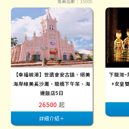
推薦指數：15005
【幸福峴港】世遺會安古鎮、絕美
下龍灣~
海岸線美奚沙灘、龍橋下午茶、海
+女皇
邊飯店5日
26500
起
詳細介紹＋