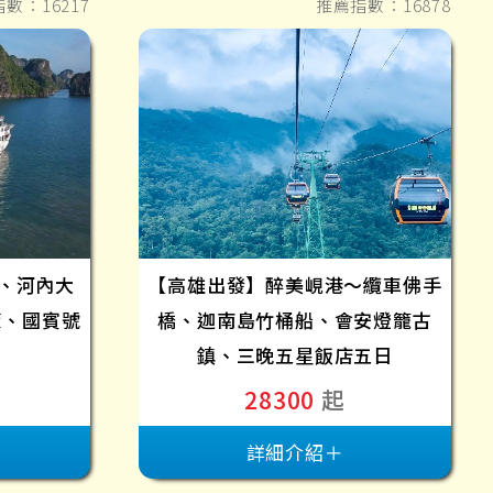
數：16217
推薦指數：16878
、河內大
【高雄出發】醉美峴港～纜車佛手
策、國賓號
橋、迦南島竹桶船、會安燈籠古
鎮、三晚五星飯店五日
28300
起
詳細介紹＋