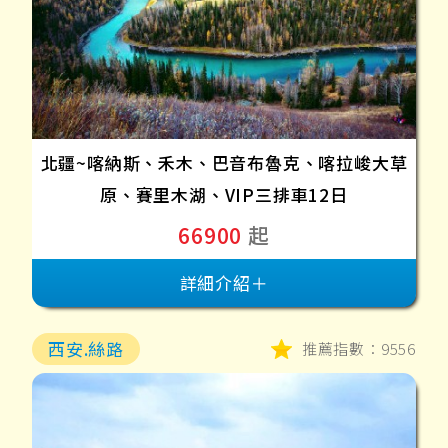
北疆~喀納斯、禾木、巴音布魯克、喀拉峻大草
原、賽里木湖、VIP三排車12日
66900
起
詳細介紹＋
西安.絲路
推薦指數：9556