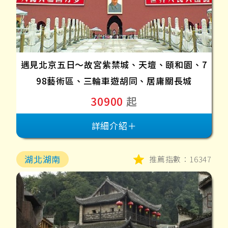
遇見北京五日～故宮紫禁城、天壇、頤和園、7
98藝術區、三輪車遊胡同、居庸關長城
30900
起
詳細介紹＋
湖北湖南
推薦指數：16347