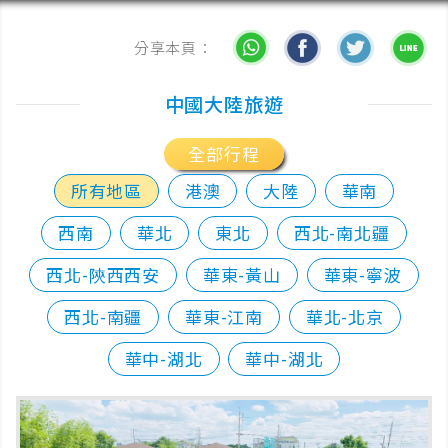
分享本頁：
中國大陸旅遊
全部行程
所有地區
港澳
大陸
華南
西南
華北
東北
西北-南北疆
西北-陝西西安
華東-黃山
華東-寧波
西北-南疆
華東-江南
華北-北京
華中-湖北
華中-湖北