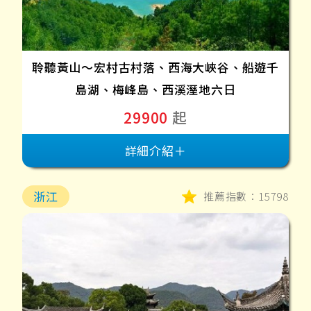
聆聽黃山～宏村古村落、西海大峽谷、船遊千
島湖、梅峰島、西溪溼地六日
29900
起
詳細介紹＋
浙江
推薦指數：15798