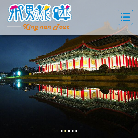
●
●
●
●
●