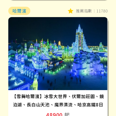
哈爾濱
推薦指數：11780
【雪舞哈爾濱】冰雪大世界、伏爾加莊園、鏡
泊湖、長白山天池、魔界漂流、哈京高鐵8日
48900
起