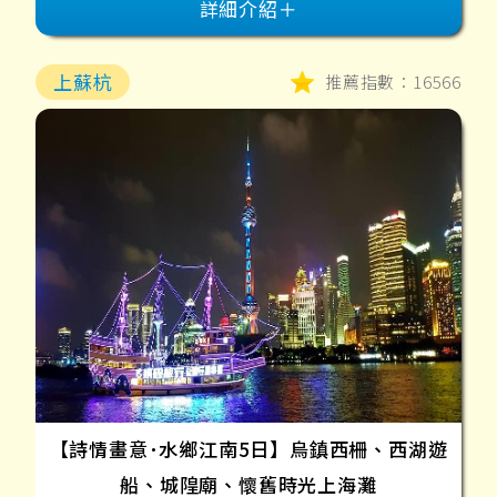
詳細介紹＋
上蘇杭
推薦指數：16566
【詩情畫意･水鄉江南5日】烏鎮西柵、西湖遊
船、城隍廟、懷舊時光上海灘