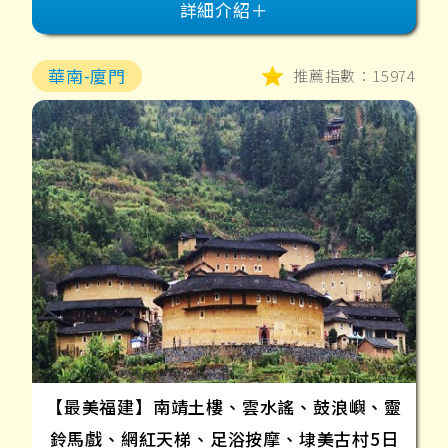
詳細介紹＋
華南-廈門
推薦指數：15974
【最美福建】南靖土樓、雲水謠、鼓浪嶼、靈
鈴馬戲、網紅天梯、足浴按摩、埭美古村5日