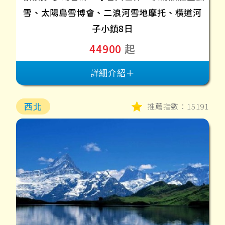
雪、太陽島雪博會、二浪河雪地摩托、橫道河
子小鎮8日
44900
起
詳細介紹＋
西北
推薦指數：15191