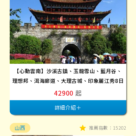
【心動雲南】沙溪古鎮、玉龍雪山、藍月谷、
理想邦、洱海廊道、大理古城、印象麗江秀8日
42900
起
詳細介紹＋
山西
推薦指數：15202