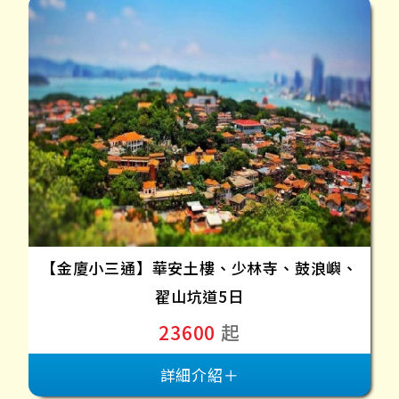
【金廈小三通】華安土樓、少林寺、鼓浪嶼、
翟山坑道5日
23600
起
詳細介紹＋