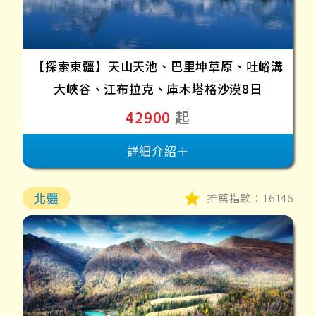
【探索東疆】天山天池、巴里坤草原、吐峪溝
大峽谷、江布拉克、庫木塔格沙漠8日
42900
起
詳細介紹＋
北疆
推薦指數：16146