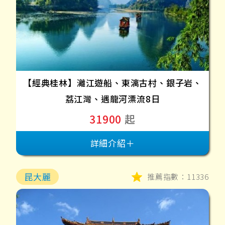
【經典桂林】灕江遊船、東漓古村、銀子岩、
荔江灣、遇龍河漂流8日
31900
起
詳細介紹＋
昆大麗
推薦指數：11336