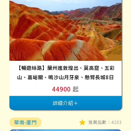
【暢遊絲路】蘭州進敦煌出、莫高窟、五彩
山、嘉峪關、鳴沙山月牙泉、懸臂長城8日
44900
起
詳細介紹＋
華南-廈門
推薦指數：4233