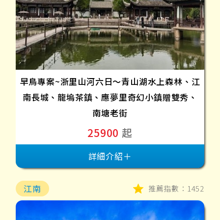
早鳥專案~浙里山河六日～青山湖水上森林、江
南長城、龍塢茶鎮、應夢里奇幻小鎮贈雙秀、
南塘老街
25900
起
詳細介紹＋
江南
推薦指數：1452