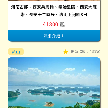
河南古都、西安兵馬俑、秦始皇陵、西安大雁
塔、長安十二時辰、清明上河園8日
41800
起
詳細介紹＋
黃山
推薦指數：16330