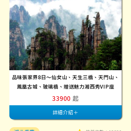
品味張家界8日～仙女山、天生三橋、天門山、
鳳凰古城、玻璃橋、贈送魅力湘西秀VIP座
33900
起
詳細介紹＋