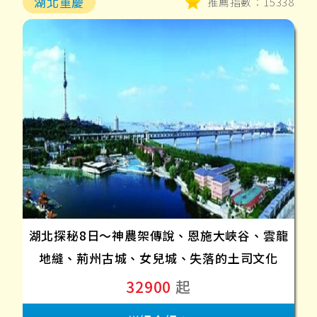
湖北重慶
推薦指數：15338
湖北探秘8日～神農架傳說、恩施大峽谷、雲龍
地縫、荊州古城、女兒城、失落的土司文化
32900
起