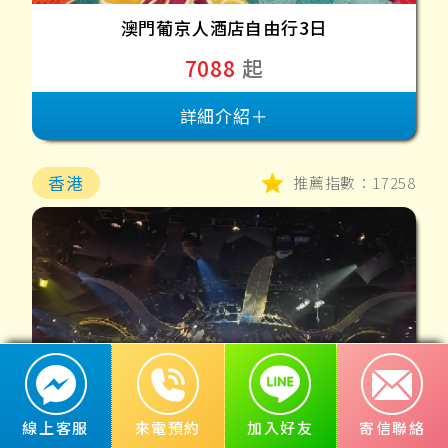
澳門葡京人酒店自由行3日
7088
起
詳細介紹＋
香港
推薦指數：17258
線上客服
來電預約
加入好友
寄信聯絡