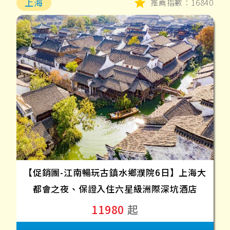
上海
推薦指數：16840
【促銷團-江南暢玩古鎮水鄉濮院6日】上海大
都會之夜、保證入住六星級洲際深坑酒店
11980
起