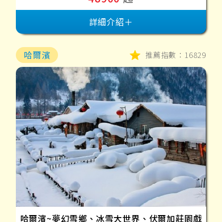
詳細介紹＋
哈爾濱
推薦指數：16829
哈爾濱~夢幻雪鄉、冰雪大世界、伏爾加莊園戲