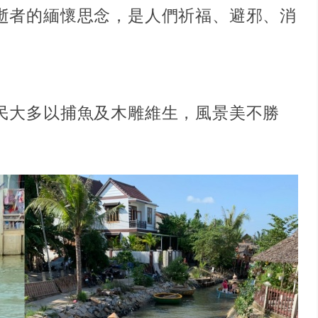
逝者的緬懷思念，是人們祈福、避邪、消
民大多以捕魚及木雕維生，風景美不勝