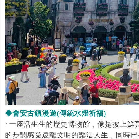
◆會安古鎮漫遊(傳統水燈祈福)
･一座活生生的歷史博物館，像是披上鮮
的步調感受遠離文明的樂活人生，同時已