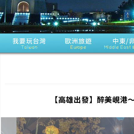
我要玩台灣
歐洲旅遊
中東/
Taiwan
Europe
Middle East 
【高雄出發】醉美峴港