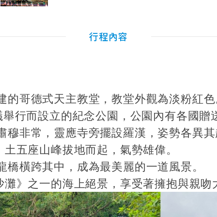
行程內容
興建的哥德式天主教堂，教堂外觀為淡粉紅色
會議舉行而設立的紀念公園，公園內有各國贈
，肅穆非常，靈應寺旁擺設羅漢，姿勢各異其
火、土五座山峰拔地而起，氣勢雄偉。
標龍橋橫跨其中，成為最美麗的一道風景。
麗沙灘》之一的海上絕景，享受著擁抱與親吻