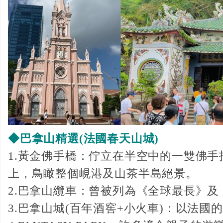
◆巴拿山精選(法國春天山城)
1.黃金佛手橋：佇立在半空中的一雙佛手
上，鳥瞰整個峴港及山茶半島絕景。
2.巴拿山纜車：曾被列為《全球最長》
3.巴拿山城(百年酒窖+小火車)：以法