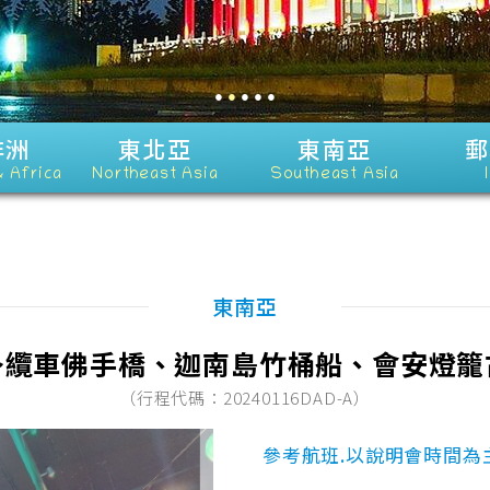
●
●
●
●
●
非洲
東北亞
東南亞
郵
& Africa
Northeast Asia
Southeast Asia
東南亞
～纜車佛手橋、迦南島竹桶船、會安燈籠
（行程代碼：20240116DAD-A）
參考航班.以說明會時間為