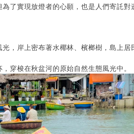
但為了實現放燈者的心願，也是人們寄託對
風光，岸上密布著水椰林、檳榔樹，島上居
杯，穿梭在秋盆河的原始自然生態風光中。