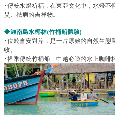
･傳統水燈祈福：在東亞文化中，水燈不
災、祛病的吉祥物。
◆迦南島水椰林(竹桶船體驗)
･位於會安對岸，是一片原始的自然生態
收。
･搭乘傳統竹桶船：中越必遊的水上咖啡