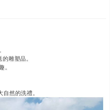
。
送的雕塑品。
趣。
大自然的洗禮。