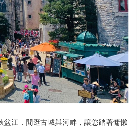
秋盆江，閒逛古城與河畔，讓您踏著慵懶