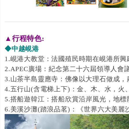
▲行程特色:
◆中越峴港
1.峴港大教堂：法國殖民時期在峴港所
2.APEC廣場：紀念第二十六屆領導人
3.山茶半島靈應寺：佛像以大理石做成
4.五行山(含電梯上下)：金、木、水，
5.搭船遊韓江：搭船欣賞沿岸風光，地
6.美溪沙灘(踏浪品茗)：《世界六大美