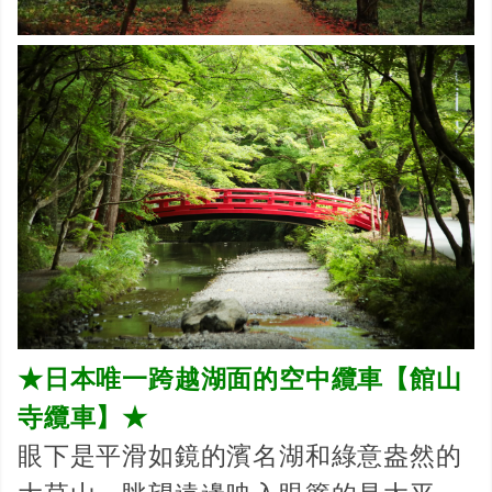
★日本唯一跨越湖面的空中纜車【館山
寺纜車】★
眼下是平滑如鏡的濱名湖和綠意盎然的