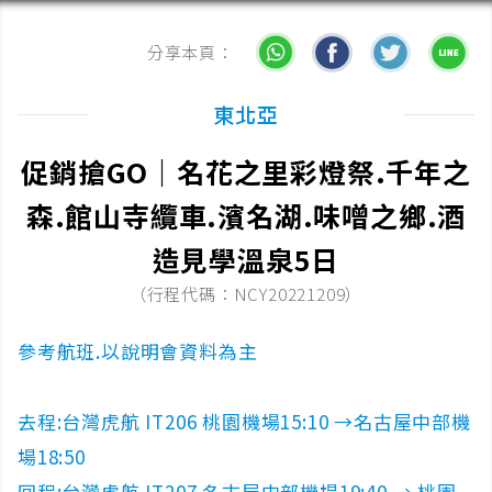
分享本頁：
東北亞
促銷搶GO｜名花之里彩燈祭.千年之
森.館山寺纜車.濱名湖.味噌之鄉.酒
造見學溫泉5日
（行程代碼：NCY20221209）
參考航班.以說明會資料為主
去程:台灣虎航 IT206 桃園機場15:10 →名古屋中部機
場18:50
回程:台灣虎航 IT207 名古屋中部機場19:40 → 桃園