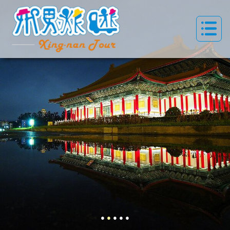
●
●
●
●
●