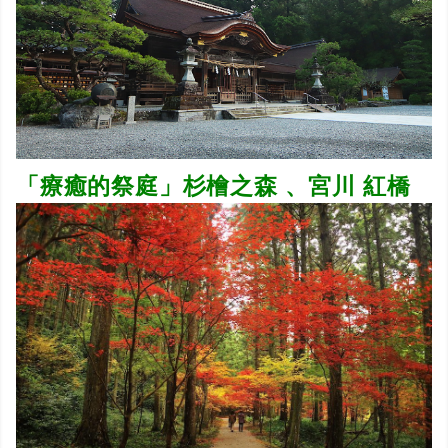
「療癒的祭庭」杉檜之森 、宮川 紅橋