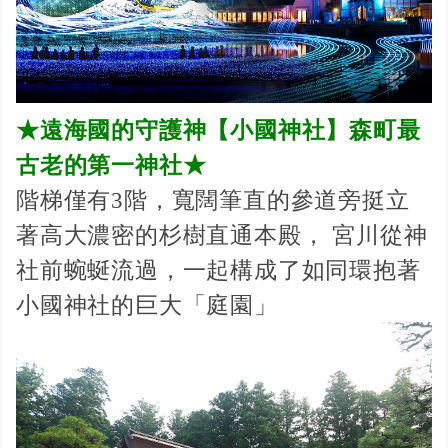
★遠海國的守護神【小國神社】森町最
古老的第一神社★
階梯僅有3階，寬闊筆直的參道旁挺立
著高大濃密的杉樹直通本殿， 宮川從神
社前蜿蜒流過，一起構成了如同環抱著
小國神社的巨大「庭園」