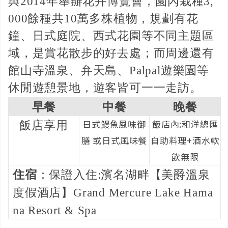
與2014年舉辦花卉博覽會，園內栽種3,
000餘種共10萬多株植物，規劃有花
鐘、日式庭院、西式花園等不同主題區
域，是賞花散步的好去處；而周邊還有
館山寺溫泉、弁天島、Palpal遊樂園等
休閒遊憩景地，遊客皆可一一走訪。
早餐
中餐
晚餐
日式鰻魚風味御
飯店內:和洋總匯
飯店享用
膳 或日式風味餐
自助料理+酒水軟
飲無限
住宿
：保證入住:濱名湖畔【美爵溫泉
度假酒店】Grand Mercure Lake Hama
na Resort & Spa