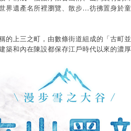
世界遺產名所裡瀏覽、散步…彷彿置身於
稱的上三之町，由數條街道組成的「古町
建築和內在陳設都保存江戶時代以來的濃