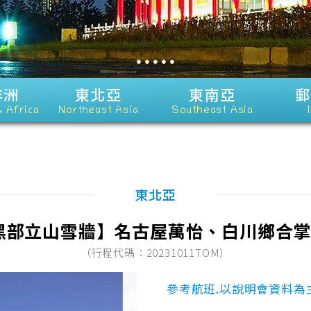
●
●
●
●
●
非洲
東北亞
東南亞
郵
& Africa
Northeast Asia
Southeast Asia
東北亞
黑部立山雪牆】名古屋萬怡、白川鄉合掌
（行程代碼：20231011TOM）
參考航班.以說明會資料為