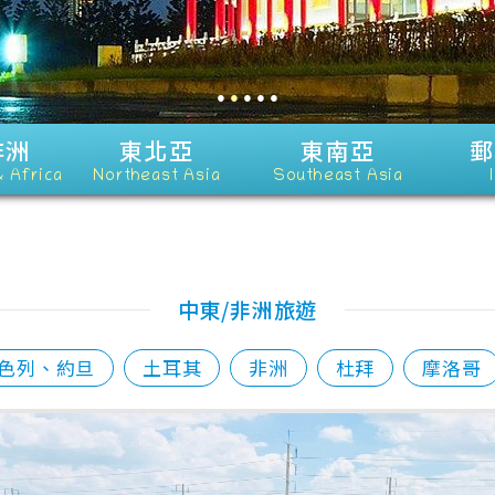
●
●
●
●
●
非洲
東北亞
東南亞
郵
& Africa
Northeast Asia
Southeast Asia
中東/非洲旅遊
色列、約旦
土耳其
非洲
杜拜
摩洛哥